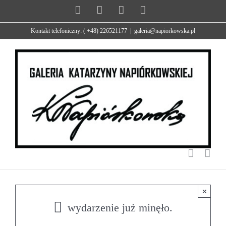
Przejdź
Facebook
X
Instagram
YouTube
do
Kontakt telefoniczny: ( +48) 226521177
|
galeria@napiorkowska.pl
zawartości
×
wydarzenie już minęło.