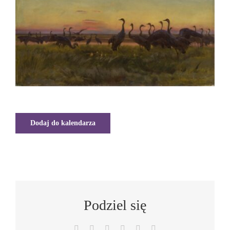
Dodaj do kalendarza
Podziel się
Facebook
X
LinkedIn
WhatsApp
Pinterest
Email