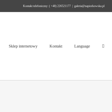
Kontakt telefoniczny: ( +48) 226521177
|
galeria@napiorkowska.pl
Sklep internetowy
Kontakt
Language