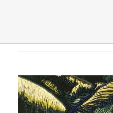
Pokaż
większy
obrazek