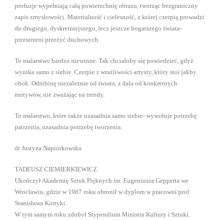
profuzje wypełniają całą powierzchnię obrazu, tworząc bezgraniczny
zapis zmysłowości. Materialność i cielesność, z której czerpią prowadzi
do drugiego, dyskretniejszego, lecz jeszcze bogatszego świata-
przestrzeni przeżyć duchowych.
To malarstwo bardzo niewinne. Tak chciałoby się powiedzieć, gdyż
wynika samo z siebie. Czerpie z wrażliwości artysty, który stoi jakby
obok. Odrobinę niezależnie od świata, z dala od konkretnych
motywów, nie zważając na trendy.
To malarstwo, które także uzasadnia samo siebie- wywołuje potrzebę
patrzenia, uzasadnia potrzebę tworzenia.
dr Justyna Napiórkowska
TADEUSZ CIEMIERKIEWICZ
Ukończył Akademię Sztuk Pięknych im. Eugeniusza Gepperta we
Wrocławiu, gdzie w 1987 roku obronił w dyplom w pracowni prof.
Stanisława Kortyki.
W tym samym roku zdobył Stypendium Ministra Kultury i Sztuki.