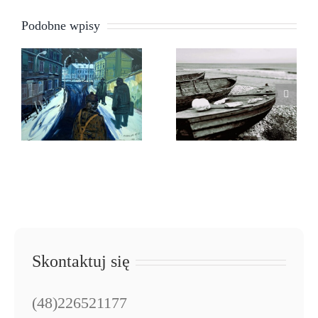
Podobne wpisy
Obraz
Edwarda
Justyna
Dwurnika z
Napiórkowska
cyklu
Robotnicy
Skontaktuj się
(48)226521177