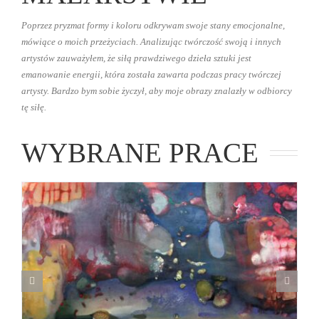
Poprzez pryzmat formy i koloru odkrywam swoje stany emocjonalne,
mówiące o moich przeżyciach. Analizując twórczość swoją i innych
artystów zauważyłem, że siłą prawdziwego dzieła sztuki jest
emanowanie energii, która została zawarta podczas pracy twórczej
artysty. Bardzo bym sobie życzył, aby moje obrazy znalazły w odbiorcy
tę siłę.
WYBRANE PRACE