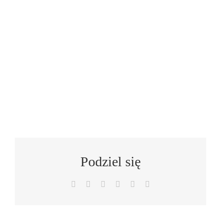
Podziel się
Facebook
X
LinkedIn
WhatsApp
Pinterest
Email