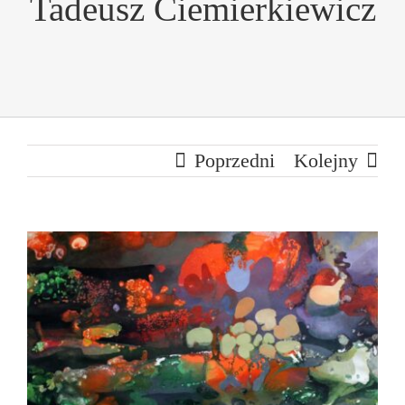
Tadeusz Ciemierkiewicz
Poprzedni
Kolejny
Pokaż
większy
obrazek