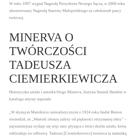
W roku 1997 wygrał Nagrodę Prezydenta Nowego Sącza, w 2006 roku
uhonorowany Nagrodą Starosty Małopolskiego za całokształt pracy
twórczej.
MINERVA O
TWÓRCZOŚCI
TADEUSZA
CIEMIERKIEWICZA
Historyczka sztuki i autorka blogu Minerva, Justyna Stasiek Harabin w
katalogu artysty napisała:
„W słynnym Manifeście surrealistycznym z 1924 roku André Breton
stwierdził, że „Wartość obrazu zależy od piękności otrzymanej iskry” –
najważniejsza wydaje się więc moc płynąca z treści dzieła sztuki, która
oddziałuje na odbiorcę. Tadeusz [Ciemierkiewicz] roznieca tę malarską