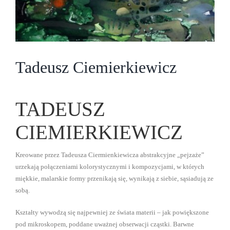
Tadeusz Ciemierkiewicz
TADEUSZ
CIEMIERKIEWICZ
Kreowane przez Tadeusza Ciermienkiewicza abstrakcyjne „pejzaże”
urzekają połączeniami kolorystycznymi i kompozycjami, w których
miękkie, malarskie formy przenikają się, wynikają z siebie, sąsiadują ze
sobą.
Kształty wywodzą się najpewniej ze świata materii – jak powiększone
pod mikroskopem, poddane uważnej obserwacji cząstki. Barwne