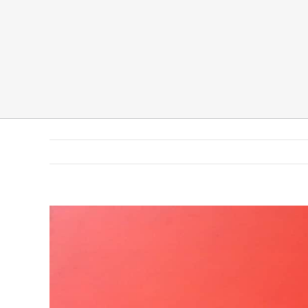
Pokaż
większy
obrazek