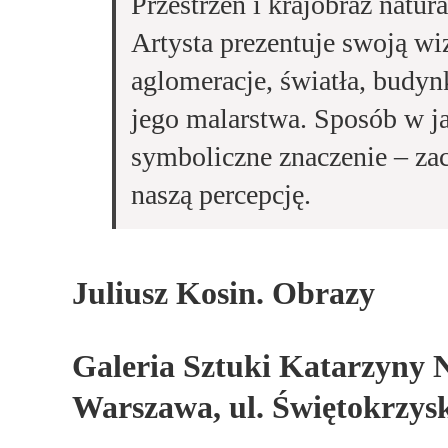
Przestrzeń i krajobraz natu
Artysta prezentuje swoją wiz
aglomeracje, światła, budynk
jego malarstwa. Sposób w j
symboliczne znaczenie – za
naszą percepcję.
Juliusz Kosin. O
brazy
Galeria Sztuki Katarzyny 
Warszawa, ul. Świętokrzys