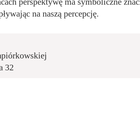
cach perspektywę ma symboliczne znacz
ływając na naszą percepcję.
apiórkowskiej
a 32