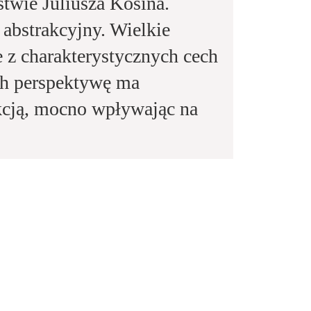
stwie Juliusza Kosina.
e abstrakcyjny. Wielkie
re z charakterystycznych cech
ch perspektywę ma
akcją, mocno wpływając na