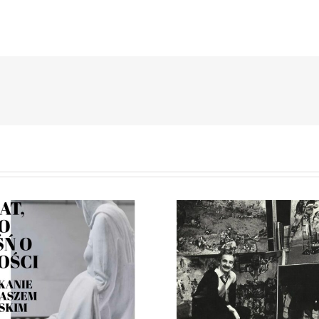
atło jako pieśń
iłości: Łukasz
Paweł Lasi
Krupski –
(1941-2026
Konstancin