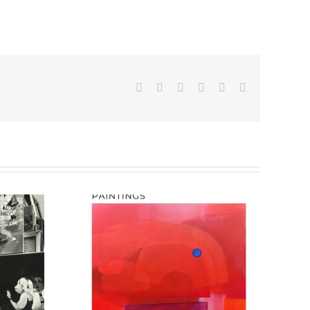
Facebook
X
LinkedIn
WhatsApp
Pinterest
Email
Gallery Katarzyna
Napiorkowska X
k
Warsaw
)
International