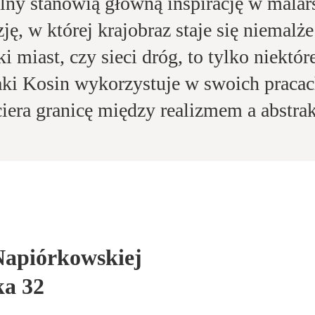
ralny stanowią główną inspirację w malar
ję, w której krajobraz staje się niemalż
i miast, czy sieci dróg, to tylko niektó
aki Kosin wykorzystuje w swoich praca
ciera granicę między realizmem a abstr
Napiórkowskiej
ka 32