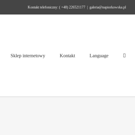
Kontakt telefoniczny: ( +48) 226521177
|
galeria@napiorkowska.pl
Sklep internetowy
Kontakt
Language