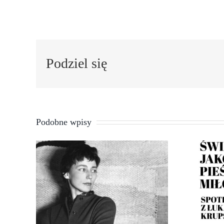
Podziel się
Podobne wpisy
Świ
m
Magdalena
Abakanowicz