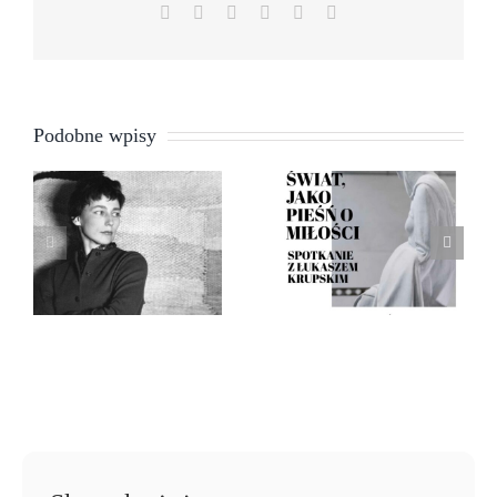
Facebook
X
LinkedIn
WhatsApp
Pinterest
Email
Światło
Podobne wpisy
jako pieśń
miłości:
Magdalena
Łukasz
Abakanowicz
Krupski –
Konstancin
Jeziorna